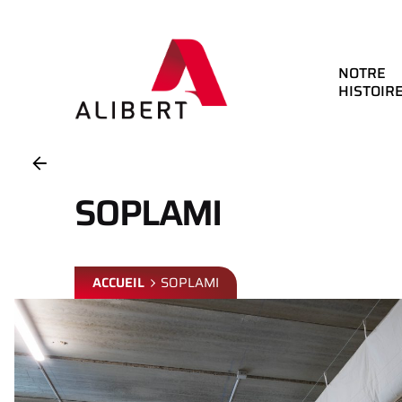
Skip
to
content
NOTRE
HISTOIR
SOPLAMI
ACCUEIL
SOPLAMI