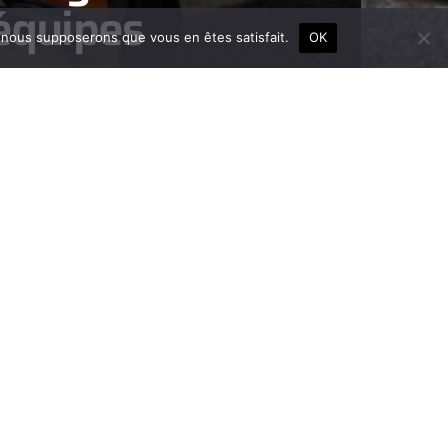
équipes
e, nous supposerons que vous en êtes satisfait.
OK
ous rejoindre, c’est intégrer une entreprise où la
echnique, l’humain et la transmission vont de
ir.
Consultez nos offres d'emplois
et
Contact