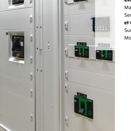
Ma
Se
et
Sur
Mo